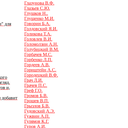
Глазунова В.Ф.
Глазьев С.Ю.
Глушков Н..
Глущенко М.И.
Говорин Б.А.
и" для
Голдовский Я.И.
Голикова Т.А.
Головлев В.И.
Голомолзин А.Н.
Голубицкий В.М.
Горбачев М.С.
Горбенко Л.П.
Гордеев А.В.
Горнштейн А.С.
Городецкий В.Ф.
кого
Грач Л.И.
гляд.
Грачев П.С.
ов и,
Греф Г.О.
Громов Б.В.
я добавит
Грошев В.П.
Грызлов Б.В.
Гудовский А.Э.
Гужвин А.П.
Гулямов К.Г.
Гуров А.И.