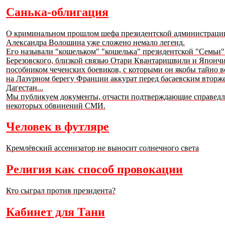
Санька-облигация
О криминальном прошлом шефа президентской администраци
Александра Волошина уже сложено немало легенд.
Его называли "кошельком" "кошелька" президентской "Семьи"
Березовского, близкой связью Отари Квантаришвили и Япончи
пособником чеченских боевиков, с которыми он якобы тайно в
на Лазурном берегу Франции аккурат перед басаевским вторж
Дагестан...
Мы публикуем документы, отчасти подтверждающие справедл
некоторых обвинений СМИ.
Человек в футляре
Кремлёвский ассенизатор не выносит солнечного света
Религия как способ провокации
Кто сыграл против президента?
Кабинет для Тани