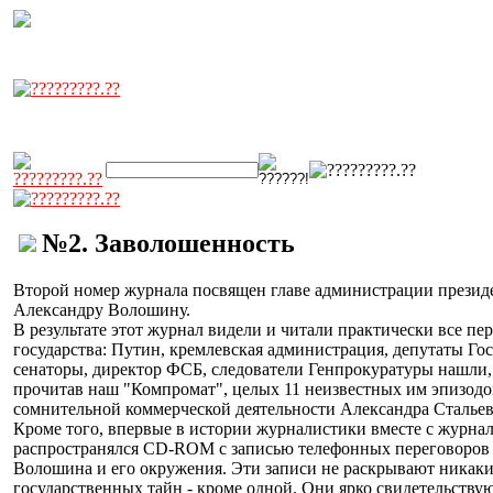
№2. Заволошенность
Второй номер журнала посвящен главе администрации презид
Александру Волошину.
В результате этот журнал видели и читали практически все пе
государства: Путин, кремлевская администрация, депутаты Го
сенаторы, директор ФСБ, следователи Генпрокуратуры нашли,
прочитав наш "Компромат", целых 11 неизвестных им эпизодо
сомнительной коммерческой деятельности Александра Стальев
Кроме того, впервые в истории журналистики вместе с журна
распространялся СD-ROM c записью телефонных переговоров
Волошина и его окружения. Эти записи не раскрывают никак
государственных тайн - кроме одной. Они ярко свидетельству