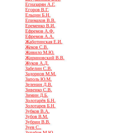
Егиазарян А.Г.
Егоров В.Г.
Ельцин Б.Н.
Епимахов В.В.
Еременко В.И.
Ефремов А.Ф.
Ефремов А.А.
Жаботинская Е.И.
Жеков С.В.
Живило М.Ю.
Жириновский В.В.
Жуков А.Д.
Забелин С.В.
Задорнов М.М.
Заполь Ю.М.
Зеленин Д.В.
Зивенко С.В.
Зимин Д.Б.
Золотарёв Б.Н.
Золотарев Б.Н.
Зубков В.А.
Зубов В.М.
Зубрин В.В.
Зуев С..
Зурабов М.Ю.