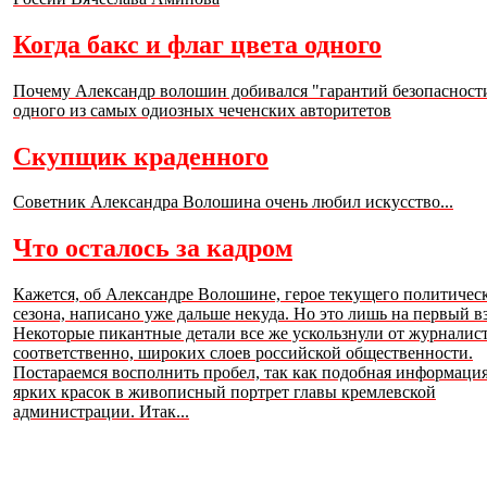
Когда бакс и флаг цвета одного
Почему Александр волошин добивался "гарантий безопасност
одного из самых одиозных чеченских авторитетов
Скупщик краденного
Советник Александра Волошина очень любил искусство...
Что осталось за кадром
Кажется, об Александре Волошине, герое текущего политичес
сезона, написано уже дальше некуда. Но это лишь на первый вз
Некоторые пикантные детали все же ускользнули от журналист
соответственно, широких слоев российской общественности.
Постараемся восполнить пробел, так как подобная информаци
ярких красок в живописный портрет главы кремлевской
администрации. Итак...