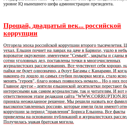
уровне IQ нынешнего шефа администрации президента.
Прощай, двадцатый век... российской
коррупции
Отгорела эпоха российской коррупции второго тысячелетия. 
уехал. Ельцин почиет на лаврах на даче в Барвихе, ушло в неб
вороватое окружение, именуемое "Семьей", закрыты и сданы 
сотни уголовных дел, поставлены точки в многочисленных
журналистских расследованиях. Все чувствуют себя хорошо, н
пайки не будет однозначно, а будут Багамы с Канарами. И когд
наконец-то дошло до самых глубин подкорки мозга, стало ясно 
менять "героев", благо новых появилось немало... Но о них по
Главное другое - деятели ельцинской десятилетки перестают б
интересными как самим журналистам, так и читателям. И вот 
ответственном этапе редакция сайта "WWW.CORRUPTION.R
приняла неожиданное решение. Мы решили назвать все фами
высокопоставленных россиян, которые имели (или имеют) от
коррупции за период "правления" Бориса Ельцина. Все факты
приведены на основании публикаций и журналистских рассле
Получилась эдакая братская могила.