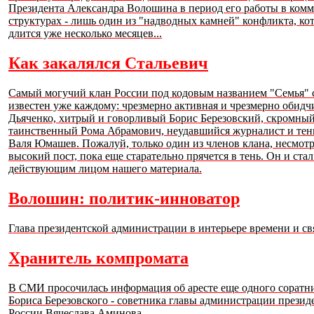
Президента Александра Волошина в период его работы в ком
структурах - лишь один из "надводных камней" конфликта, ко
длится уже несколько месяцев...
Как закалялся Стальевич
Самый могучий клан России под кодовым названием "Семья" 
известен уже каждому: чрезмерно активная и чрезмерно обидч
Дьяченко, хитрый и говорливый Борис Березовский, скромный
таинственный Рома Абрамович, неудавшийся журналист и тен
Валя Юмашев. Пожалуй, только один из членов клана, несмотр
высокий пост, пока еще старательно прячется в тень. Он и ста
действующим лицом нашего материала.
Волошин: политик-инноватор
Глава президентской администрации в интерьере времени и св
Хранитель компромата
В СМИ просочилась информация об аресте еще одного соратн
Бориса Березовского - советника главы администрации презид
России Вячеслава Аминова