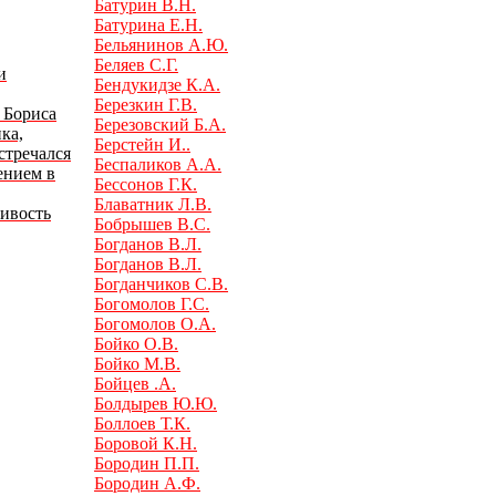
Батурин В.Н.
Батурина Е.Н.
Бельянинов А.Ю.
Беляев С.Г.
и
Бендукидзе К.А.
Березкин Г.В.
 Бориса
Березовский Б.А.
ка,
Берстейн И..
стречался
Беспаликов А.А.
ением в
Бессонов Г.К.
Блаватник Л.В.
ивость
Бобрышев В.С.
Богданов В.Л.
Богданов В.Л.
Богданчиков С.В.
Богомолов Г.С.
Богомолов О.А.
Бойко О.В.
Бойко М.В.
Бойцев .А.
Болдырев Ю.Ю.
Боллоев Т.К.
Боровой К.Н.
Бородин П.П.
Бородин А.Ф.