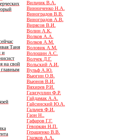
Вильчик В.А.
мерческих
Винниченко Н.А.
торый
Виноградов В.В.
Виноградов А.В.
Вирясов В.И.
Волин А.К.
Волков А.А.
сейчас
Волков А.М.
ивая Таня
Воловик А.М.
 и
Волошин А.С.
нисист
Волчек Д.Г.
я на свой
Вольский А.И.
л главным
Вульф А.Ю.
Вьюгин О.В.
Вьюнов В.И.
Вяхирев Р.И.
Газизуллин Ф.Р.
Гайдамак А.А.
язей
Гайсинский Ю.А.
Гальчев Ф.И.
Гаон Н..
Гафаров Г.Г.
Геворкян Н.П.
ика
Геращенко В.В.
ента
Глазков А.А.