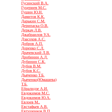
Гусинский В.А.
Гуцериев М.С.
Гущин Ю.Н.
Дамитов К.К.
Дарькин С.М.
Дерипаска О.В.
Деркач Л.В.
Джабраилов У.А.
Дзасохов А.С.
Добров А.П.
Доренко С.Л.
Драчевский Л.В.
Дробинин А.Д.
Дубинин С.К.
Дубов В.М.
Дубов К.С.
Дьяченко Т.Б.
Дьяченко(Юмашева)
Т.Б.
Ебралидзе А.И.
Евдокимов М.С.
Евдокимов Ю.А.
Евлоев М..
Евстафьев А.В.
Евтушенков В.П.