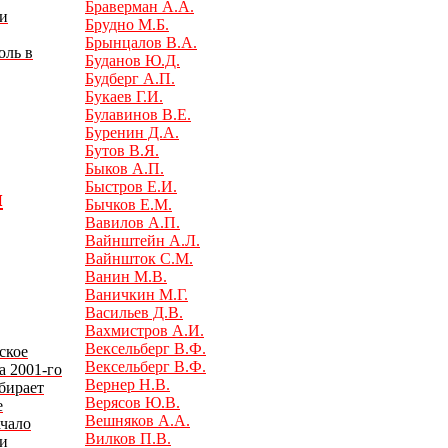
Браверман А.А.
 и
Брудно М.Б.
Брынцалов В.А.
оль в
Буданов Ю.Д.
Будберг А.П.
Букаев Г.И.
Булавинов В.Е.
Буренин Д.А.
Бутов В.Я.
Быков А.П.
Быстров Е.И.
и
Бычков Е.М.
Вавилов А.П.
Вайнштейн А.Л.
Вайншток С.М.
Ванин М.В.
Ваничкин М.Г.
Васильев Д.В.
Вахмистров А.И.
Вексельберг В.Ф.
ское
Вексельберг В.Ф.
а 2001-го
Вернер Н.В.
бирает
Верясов Ю.В.
е
Вешняков А.А.
ачало
Вилков П.В.
ии