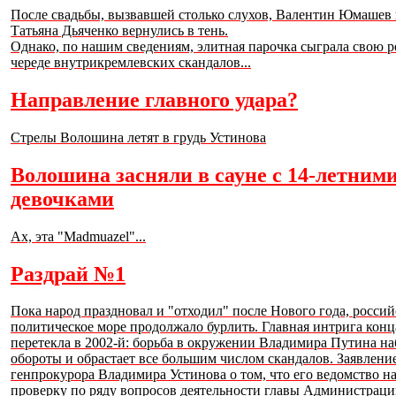
После свадьбы, вызвавшей столько слухов, Валентин Юмашев
Татьяна Дьяченко вернулись в тень.
Однако, по нашим сведениям, элитная парочка сыграла свою р
череде внутрикремлевских скандалов...
Направление главного удара?
Стрелы Волошина летят в грудь Устинова
Волошина засняли в сауне с 14-летним
девочками
Ах, эта "Madmuazel"...
Раздрай №1
Пока народ праздновал и "отходил" после Нового года, россий
политическое море продолжало бурлить. Главная интрига конц
перетекла в 2002-й: борьба в окружении Владимира Путина на
обороты и обрастает все большим числом скандалов. Заявлени
генпрокурора Владимира Устинова о том, что его ведомство н
проверку по ряду вопросов деятельности главы Администрац