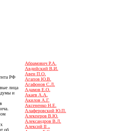
Абрамович Р.А.
Авдийский В.И.
Авен П.О.
ента РФ
Агапов Ю.В.
Агафонов С.Л.
рвые лица
Адамов Е.О.
сдумы и
Акаев А.А.
Акилов А.Г.
в
Аксененко Н.Е.
ича.
Алаферовский Ю.П.
лом
Алекперов В.Ю.
Александров В.Л.
их
Алексий II ..
ют об