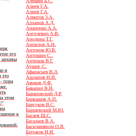
Алешин Б.С.
Алиев Г.А.
Алиев Г.А.
Алматов З.А.
Алханов А.Д.
Ананенко А.А.
Ангелевич А.В.
Анодина Т.Г.
Анпилов А.Н.
Цирк
Антонов Ю.В.
ытие его
Антошин С..
в архивы
Артюхов В.Г.
Аушев .С.
ар и
Афанасьев В.Л.
а это
Ашлапов Н.И.
- пора
Аяцков Д.Ф.
зже.
Баварин В.Н.
ыть
Барановский Д.Р.
на этом
Баркашов А.П.
U"
Барсуков В.С.
лии
Барщевский М.Ю.
ношение к
Басаев Ш.С.
Басалаев В.А.
дований.
Басилашвили О.В.
Батожок Н.И.