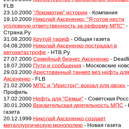
FLB
23.10.2000
"Локомотив" истории
- Компания
19.10.2000
Николай Аксененко: "Я готов нести
уголовную ответственность за реформу МПС"
-
Страна.Ру
31.08.2000
Крутой тариф
- Общая газета
04.08.2000
Николай Аксененко пострадал в
автокатастрофе
- НТВ.Ру
27.07.2000
Семейный бизнес Аксененко
- Deadl
18.07.2000
Пути и сообщения
- Московские нов
29.03.2000
Арестованный танкер вез нефть для
Аксененко
- FLB
21.02.2000
МПС и "Иристон": вокзал для двоих
-
Профиль
17.02.2000
Нефть для "Семьи"
- Советская Рос
30.01.2000
Вредительская деятельность МПС
-
газета
20.12.1999
Николай Аксененко создает
металлургическую монополию
- Новая газета