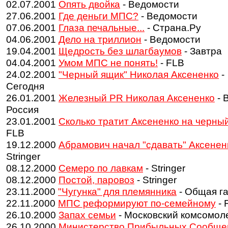
02.07.2001
Опять двойка
- Ведомости
27.06.2001
Где деньги МПС?
- Ведомости
07.06.2001
Глаза печальные...
- Страна.Ру
04.06.2001
Дело на триллион
- Ведомости
19.04.2001
Щедрость без шлагбаумов
- Завтра
04.04.2001
Умом МПС не понять!
- FLB
24.02.2001
"Черный ящик" Николая Аксененко
-
Сегодня
26.01.2001
Железный PR Николая Аксененко
- 
Россия
23.01.2001
Сколько тратит Аксененко на черны
FLB
19.12.2000
Абрамович начал "сдавать" Аксенен
Stringer
08.12.2000
Семеро по лавкам
- Stringer
08.12.2000
Постой, паровоз
- Stringer
23.11.2000
"Чугунка" для племянника
- Общая га
22.11.2000
МПС реформируют по-семейному
- 
26.10.2000
Запах семьи
- Московский комсомол
26.10.2000
Министерство Прибыльных Сообще