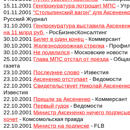
15.11.2001
Генпрокуратура потрошит МПС
- Утр
01.11.2001
"Столыпинский вагон" для Аксененк
Русский Журнал
31.10.2001
Генпрокуратура выставила Аксененк
на 11 млрд руб.
- РосБизнесКонсалтинг
30.10.2001
Билет в один конец
- Коммерсант
30.10.2001
Железнодорожная стрелка
- Профи
30.10.2001
Не поделился
- Московские новости
25.10.2001
Глава МПС отстал от поезда
- Обща
газета
23.10.2001
Последнее слово
- Известия
23.10.2001
Аксененко отступает
- Ведомости
22.10.2001
Свидетельствует Николай Аксененк
Известия
22.10.2001
Пришли за Аксененко
- Коммерсант
22.10.2001
Первый гудок
- Ведомости
22.10.2001
Министр Аксененко ничего подписыв
хочет
- Комсомольская правда
22.10.2001
Министр на подписке
- FLB