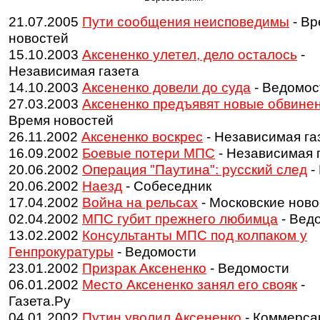
21.07.2005
Пути сообщения неисповедимы
- Вр
новостей
15.10.2003
Аксененко улетел, дело осталось
-
Независимая газета
14.10.2003
Аксененко довели до суда
- Ведомос
27.03.2003
Аксененко предъявят новые обвине
Время новостей
26.11.2002
Аксененко воскрес
- Независимая га
16.09.2002
Боевые потери МПС
- Независимая 
20.06.2002
Операция "Паутина": русский след
-
20.06.2002
Наезд
- Собеседник
17.04.2002
Война на рельсах
- Московские ново
02.04.2002
МПС губит прежнего любимца
- Вед
13.02.2002
Консультанты МПС под колпаком у
Генпрокуратуры
- Ведомости
23.01.2002
Призрак Аксененко
- Ведомости
06.01.2002
Место Аксененко занял его свояк
-
Газета.Ру
04.01.2002
Путин уволил Аксененко
- Коммерса